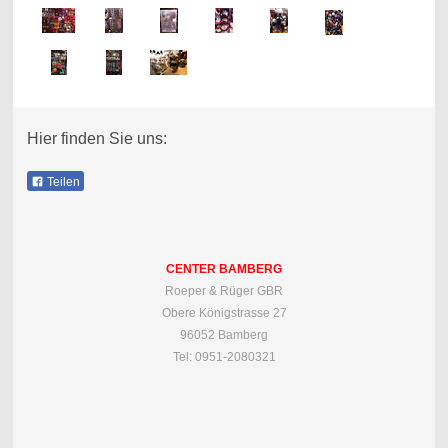
Hier finden Sie uns:
Teilen
CENTER BAMBERG
Roeper & Rüger GBR
Obere Königstrasse 27
96052 Bamberg
Tel: 0951-2080321